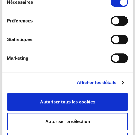
Nécessaires
du
consentement
Préférences
Statistiques
ADRIEN STEINEUR
Marketing
« Super expérience dans le cadre d’un moment convivialité
entre collègues UNSS. Un scénario génialissime avec des
Afficher les détails
énigmes et étapes vraiment bien pensées. »
Autoriser tous les cookies
Autoriser la sélection