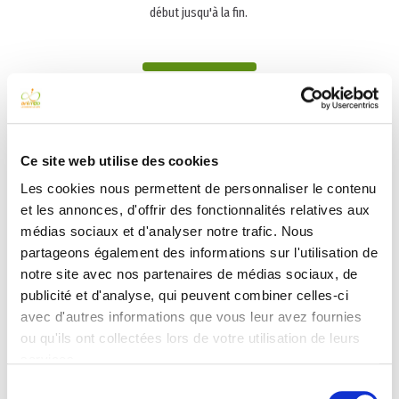
début jusqu'à la fin.
Témoignages
Ce site web utilise des cookies
Les cookies nous permettent de personnaliser le contenu
et les annonces, d'offrir des fonctionnalités relatives aux
médias sociaux et d'analyser notre trafic. Nous
partageons également des informations sur l'utilisation de
THOMAS BOUDEVILLE
notre site avec nos partenaires de médias sociaux, de
publicité et d'analyse, qui peuvent combiner celles-ci
« Un véritable plaisir de travailler avec AniméO sur nos
avec d'autres informations que vous leur avez fournies
événements : un travail minutieux, un souci du détail...pour
ou qu'ils ont collectées lors de votre utilisation de leurs
du plaisir pour nos clients ! Je recommande pour vos
services.
événements. »
Sélection