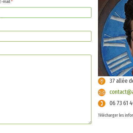
E-mail
*
37 allée 
contact@a
06 73 61 4
Télécharger les info