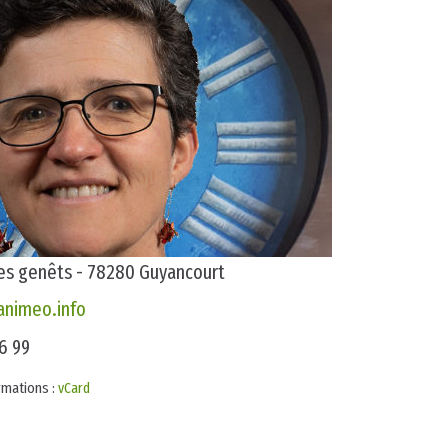
des genêts - 78280 Guyancourt
nimeo.info
6 99
rmations :
vCard