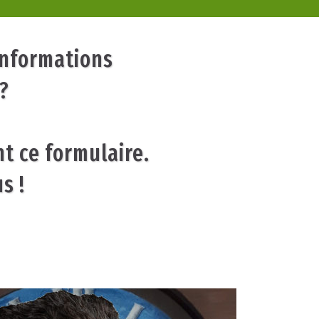
informations
?
nt ce formulaire.
s !