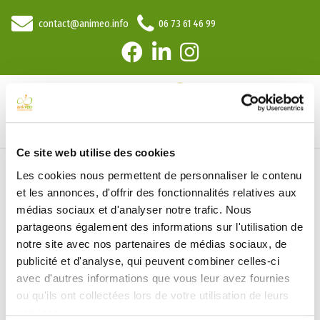
contact@animeo.info
06 73 61 46 99
Ce site web utilise des cookies
Les cookies nous permettent de personnaliser le contenu
JOURNEE D'INTEGRATION
et les annonces, d'offrir des fonctionnalités relatives aux
médias sociaux et d'analyser notre trafic. Nous
partageons également des informations sur l'utilisation de
notre site avec nos partenaires de médias sociaux, de
publicité et d'analyse, qui peuvent combiner celles-ci
Team is building
avec d'autres informations que vous leur avez fournies
ou qu'ils ont collectées lors de votre utilisation de leurs
Prenons le temps de nous arrêter pour mieux
services.