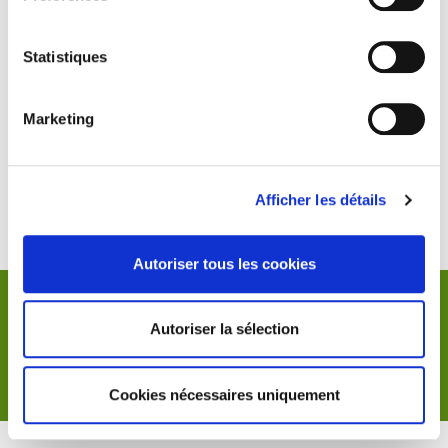
Meudon
Statistiques
CHRONOMETRAGE
«
La prestation a été tout simplement parfaite : rédaction du devis en
Marketing
temps et en heure, investissement temps important dans la phase de
préparation, livraison du matériel prévu dans les délais, réalisation du
chronométrage parfaite et livraison des résultats le soir même sur le
site. La marque des grands professionnels passionnés par leur travail et
Afficher les détails
conservant une humilité et un sens du service hors du commun. »
P.
Autoriser tous les cookies
Mentions légales
Autoriser la sélection
Politique de confidentialité
Copyright © 2025 AniméO
Plan du Site
Tous droits réservés
Cookies nécessaires uniquement