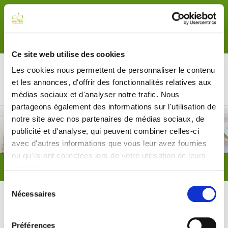
contact@animeo.info
06 73 61 46 99
Ce site web utilise des cookies
Les cookies nous permettent de personnaliser le contenu
et les annonces, d'offrir des fonctionnalités relatives aux
médias sociaux et d'analyser notre trafic. Nous
partageons également des informations sur l'utilisation de
Témoignages
notre site avec nos partenaires de médias sociaux, de
publicité et d'analyse, qui peuvent combiner celles-ci
Team building
avec d'autres informations que vous leur avez fournies
ou qu'ils ont collectées lors de votre utilisation de leurs
Vous êtes ici :
Accueil
A propos
Témoignages
services.
Défi Raid up - Novembre 2008 - Meudon
Sélection
Nécessaires
du
Défi Raid up - Novembre 2008 -
consentement
Préférences