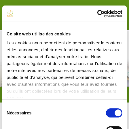
contact@animeo.info
06 73 61 46 99
Ce site web utilise des cookies
Les cookies nous permettent de personnaliser le contenu
et les annonces, d'offrir des fonctionnalités relatives aux
médias sociaux et d'analyser notre trafic. Nous
partageons également des informations sur l'utilisation de
Témoignages
notre site avec nos partenaires de médias sociaux, de
Team building
publicité et d'analyse, qui peuvent combiner celles-ci
avec d'autres informations que vous leur avez fournies
ou qu'ils ont collectées lors de votre utilisation de leurs
Vous êtes ici :
Accueil
A propos
Témoignages
Institut Notre-Dame - Septembre 2016 - Moisson
services.
Sélection
Nécessaires
du
Institut Notre-Dame - Septembre
consentement