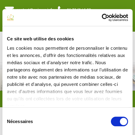
contact@animeo.info
06 73 61 46 99
Ce site web utilise des cookies
Les cookies nous permettent de personnaliser le contenu
et les annonces, d'offrir des fonctionnalités relatives aux
médias sociaux et d'analyser notre trafic. Nous
Témoignages
partageons également des informations sur l'utilisation de
notre site avec nos partenaires de médias sociaux, de
Team building
publicité et d'analyse, qui peuvent combiner celles-ci
avec d'autres informations que vous leur avez fournies
Vous êtes ici :
Accueil
A propos
Témoignages
ou qu'ils ont collectées lors de votre utilisation de leurs
Institut Notre-Dame - Septembre 2018 - Moisson
services.
Sélection
Nécessaires
Institut Notre-Dame - Septembre
du
consentement