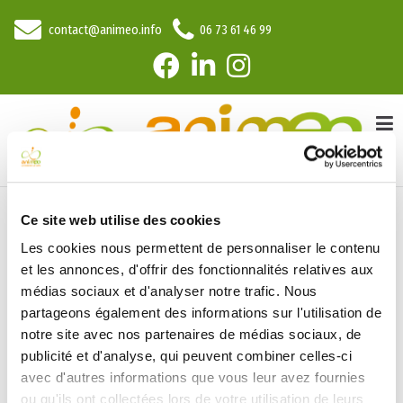
contact@animeo.info
06 73 61 46 99
Ce site web utilise des cookies
ACTUALITE
Les cookies nous permettent de personnaliser le contenu
et les annonces, d'offrir des fonctionnalités relatives aux
médias sociaux et d'analyser notre trafic. Nous
partageons également des informations sur l'utilisation de
Chronométrage raid UNSS
notre site avec nos partenaires de médias sociaux, de
publicité et d'analyse, qui peuvent combiner celles-ci
avec d'autres informations que vous leur avez fournies
AniméO participe, avec l'UNSS, à l'organisation
ou qu'ils ont collectées lors de votre utilisation de leurs