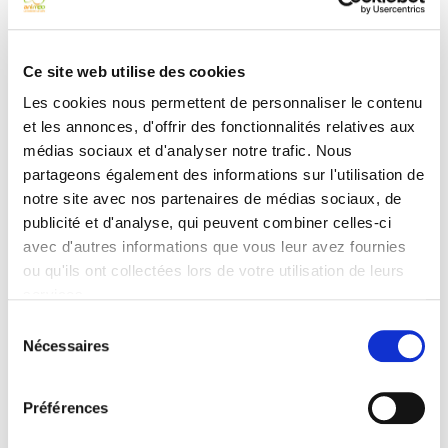
- le
Co'athlon
s'est enrichi de nouvelles activités comme le breakdance et
le théâtre
- mes partenaires fidèles sont toujours au top
VPOrganisation
et
Ce site web utilise des cookies
Biathlon Concept
-
de nouveaux partenariats se sont concrétisés :
Abbaye de Royaumont
,
Les cookies nous permettent de personnaliser le contenu
Cie Zoubidou
et les annonces, d'offrir des fonctionnalités relatives aux
médias sociaux et d'analyser notre trafic. Nous
partageons également des informations sur l'utilisation de
Tous nos vœux 2022
notre site avec nos partenaires de médias sociaux, de
publicité et d'analyse, qui peuvent combiner celles-ci
avec d'autres informations que vous leur avez fournies
Que 2022 rime avec les adjectifs qui vous font
ou qu'ils ont collectées lors de votre utilisation de leurs
vibrer.
services.
Choisissons joyeux, chaleureux, facétieux et
laissons de côté les épineux, soucieux,
Sélection
laborieux de cette période compliquée.
Nécessaires
du
Une bonne façon d'y parvenir sera de vous offrir un moment entre vous,
consentement
demain sans aucun doute, pour vous (re)trouver.
Préférences