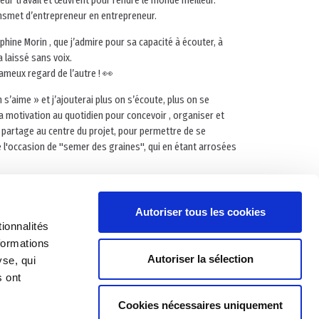
leur travail et œuvrent pour rendre le monde meilleur.
ransmet d’entrepreneur en entrepreneur.
hine Morin , que j’admire pour sa capacité à écouter, à
a laissé sans voix.
ameux regard de l’autre ! 👀
n s’aime » et j’ajouterai plus on s’écoute, plus on se
a motivation au quotidien pour concevoir , organiser et
 partage au centre du projet, pour permettre de se
 l'occasion de "semer des graines", qui en étant arrosées
 la vie de femmes atteintes de cancer, à travers ses
Autoriser tous les cookies
ionnalités
formations
Autoriser la sélection
yse, qui
s ont
Cookies nécessaires uniquement