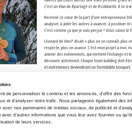
talents qui osent laisser une trace positive grâce à 
C'est un élan de #partage et de #solidarité. Il se t
Recevoir ce cœur de la part d’une entrepreneuse Delp
analyser, à aider les autres à avancer, à positiver m’
C’est comme ça que je suis perçue ? Vous savez le f
Léonard de Vinci* disait « plus on se connaît, plus o
respecte, plus on avance. C’est mon projet à moi, m
animer des événements, qui mettent l'échange et le
découvrir autrement. Chaque team building doit être
et entretenues deviendront un formidable bouquet.
ait une force de ses épreuves personnelles et contribue chaque jour à adoucir
ookies
t son association Les Kombatives, nouvellement lancée.
eneur qui a aussi un projet de cœur.
t de personnaliser le contenu et les annonces, d'offrir des fonct
tremen
ux et d'analyser notre trafic. Nous partageons également des in
site avec nos partenaires de médias sociaux, de publicité et d'anal
r ?
 avec d'autres informations que vous leur avez fournies ou qu'il
lisation de leurs services.