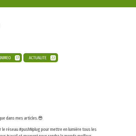
O
ANIMEO
ACTUALITE
17
22
sique dans mes articles.😎
ar le réseau #pushNplug pour mettre en lumière tous les