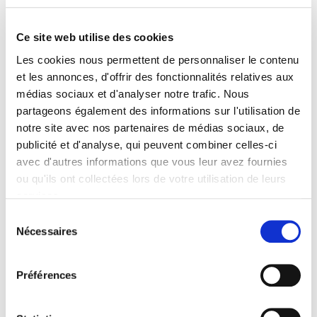
Ce site web utilise des cookies
Les cookies nous permettent de personnaliser le contenu
et les annonces, d'offrir des fonctionnalités relatives aux
médias sociaux et d'analyser notre trafic. Nous
partageons également des informations sur l'utilisation de
notre site avec nos partenaires de médias sociaux, de
publicité et d'analyse, qui peuvent combiner celles-ci
avec d'autres informations que vous leur avez fournies
ou qu'ils ont collectées lors de votre utilisation de leurs
L'excellent livre
« Les leçons du Golf »
de Christophe Schmaltz fourmille de
services.
précieux conseils résumés ci-dessous.
Sélection
Lisez cet article entièrement une première fois : ce sont des conseils
Nécessaires
du
pour un orienteur avant, pendant et après une compétition. Lisez-le une
consentement
deuxième fois en passant ce qui est entre parenthèses : cette fois, ces
suggestions peuvent s'appliquer à votre quotidien professionnelle pour
Préférences
un projet.
L'avant