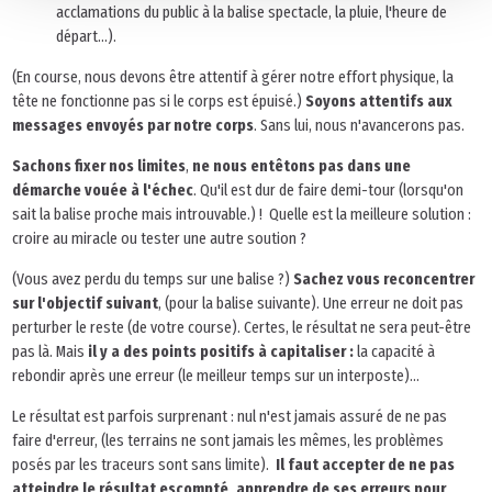
acclamations du public à la balise spectacle, la pluie, l'heure de
départ...).
(En course, nous devons être attentif à gérer notre effort physique, la
tête ne fonctionne pas si le corps est épuisé.)
Soyons attentifs aux
messages envoyés par notre corps
. Sans lui, nous n'avancerons pas.
Sachons fixer nos limites
,
ne nous entêtons pas dans une
démarche vouée à l'échec
. Qu'il est dur de faire demi-tour (lorsqu'on
sait la balise proche mais introuvable.) ! Quelle est la meilleure solution :
croire au miracle ou tester une autre soution ?
(Vous avez perdu du temps sur une balise ?)
Sachez vous reconcentrer
sur
l'objectif suivant
, (pour la balise suivante). Une erreur ne doit pas
perturber le reste (de votre course). Certes, le résultat ne sera peut-être
pas là. Mais
il y a des points positifs à capitaliser :
la capacité à
rebondir après une erreur (le meilleur temps sur un interposte)...
Le résultat est parfois surprenant : nul n'est jamais assuré de ne pas
faire d'erreur, (les terrains ne sont jamais les mêmes, les problèmes
posés par les traceurs sont sans limite).
Il faut accepter de ne pas
atteindre le résultat escompté, apprendre de ses erreurs pour