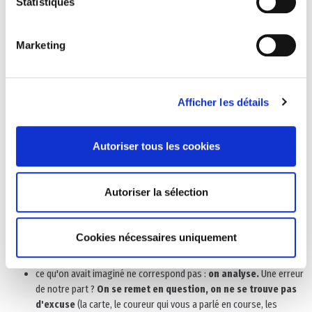
Statistiques
libérez-vous des tracas matériels pour vous concentrer sur votre
tâche, sur votre objectif : ayez du matériel fiable, prenez de la
Marketing
marge pour arriver en avance (à votre départ), anticipez les
imprévus ;
on se prépare, on fait attention à son alimentation, à son
équipement, à son sommeil et on s'échauffe.
Afficher les détails
Le projet (la course d'orientation)
Autoriser tous les cookies
on
analyse
la situation ;
on envisage les différentes
solutions possibles ;
on
prend une décision (
on choisit l'itinéraire qui nous semble le
Autoriser la sélection
meilleur possible) suivant nos compétences (physiques et
techniques) ;
on
agit ;
Cookies nécessaires uniquement
(le long du parcours) on
observe
, on
adapte
(notre itinéraire)
en
fonction des imprévus
(du terrain) ;
ce qu'on avait imaginé ne correspond pas :
on analyse.
Une erreur
de notre part ?
On se remet en question, on ne se trouve pas
d'excuse
(la carte, le coureur qui vous a parlé en course, les